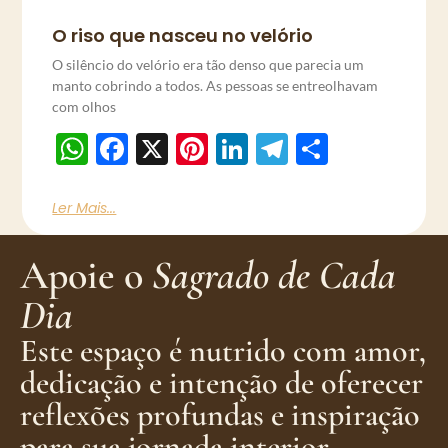
O riso que nasceu no velório
O silêncio do velório era tão denso que parecia um
manto cobrindo a todos. As pessoas se entreolhavam
com olhos
WhatsApp
Facebook
X
Pinterest
LinkedIn
Telegram
Share
Ler Mais...
Apoie o
Sagrado de Cada
Dia
Este espaço é nutrido com amor,
dedicação e intenção de oferecer
reflexões profundas e inspiração
para sua jornada interior.