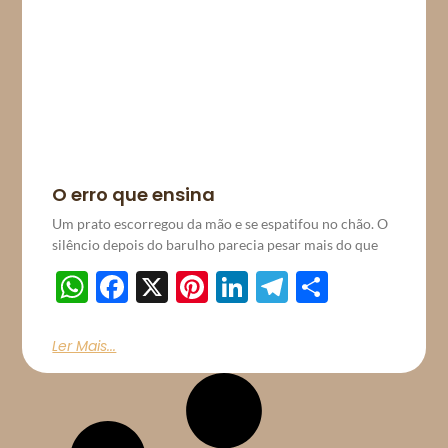
O erro que ensina
Um prato escorregou da mão e se espatifou no chão. O
silêncio depois do barulho parecia pesar mais do que
WhatsApp
Facebook
X
Pinterest
LinkedIn
Telegram
Share
Ler Mais...