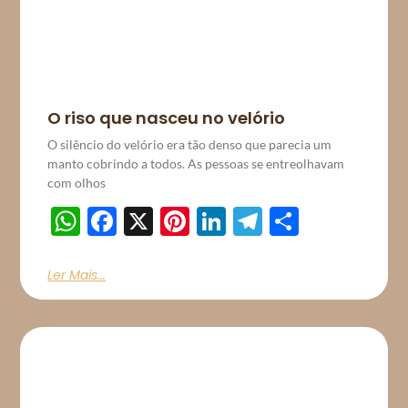
O riso que nasceu no velório
O silêncio do velório era tão denso que parecia um
manto cobrindo a todos. As pessoas se entreolhavam
com olhos
WhatsApp
Facebook
X
Pinterest
LinkedIn
Telegram
Share
Ler Mais...