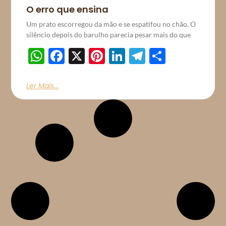
O erro que ensina
Um prato escorregou da mão e se espatifou no chão. O
silêncio depois do barulho parecia pesar mais do que
WhatsApp
Facebook
X
Pinterest
LinkedIn
Telegram
Share
Ler Mais...