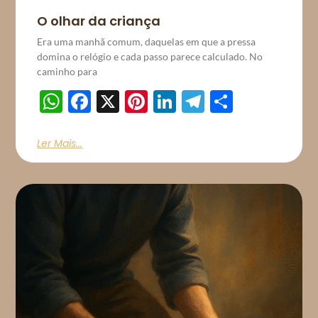
O olhar da criança
Era uma manhã comum, daquelas em que a pressa
domina o relógio e cada passo parece calculado. No
caminho para
WhatsApp
Facebook
X
Pinterest
LinkedIn
Telegram
Share
Ler Mais...