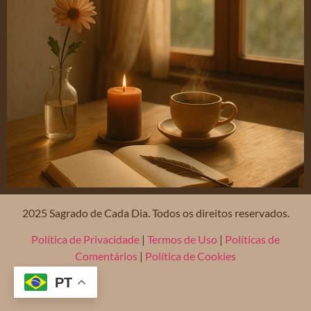
2025 Sagrado de Cada Dia. Todos os direitos reservados.
Política de Privacidade
|
Termos de Uso
|
Políticas de
Comentários
|
Política de Cookies
PT