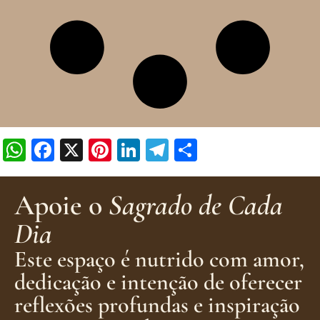
WhatsApp
Facebook
X
Pinterest
LinkedIn
Telegram
Share
Apoie o
Sagrado de Cada
Dia
Este espaço é nutrido com amor,
dedicação e intenção de oferecer
reflexões profundas e inspiração