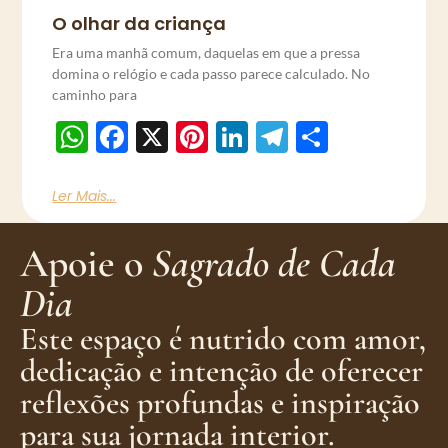
O olhar da criança
Era uma manhã comum, daquelas em que a pressa
domina o relógio e cada passo parece calculado. No
caminho para
WhatsApp
Facebook
X
Pinterest
LinkedIn
Telegram
Share
Ler Mais...
Apoie o
Sagrado de Cada
Dia
Este espaço é nutrido com amor,
dedicação e intenção de oferecer
reflexões profundas e inspiração
para sua jornada interior.