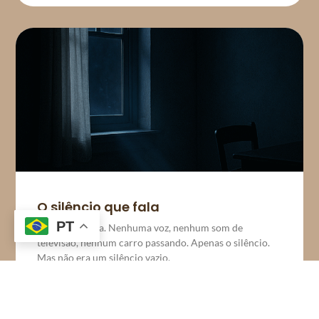
O silêncio que fala
PT
Era madrugada. Nenhuma voz, nenhum som de
televisão, nenhum carro passando. Apenas o silêncio.
Mas não era um silêncio vazio,