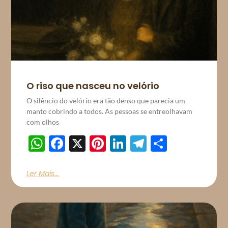
O riso que nasceu no velório
O silêncio do velório era tão denso que parecia um
manto cobrindo a todos. As pessoas se entreolhavam
com olhos
WhatsApp
Facebook
X
Pinterest
LinkedIn
Telegram
Share
Ler Mais...