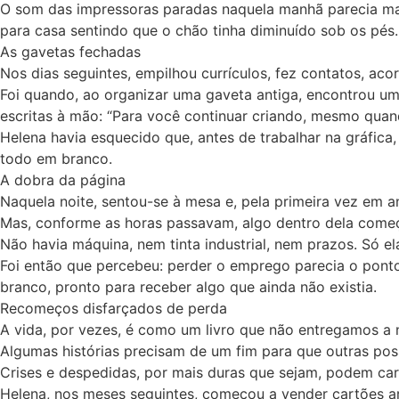
O som das impressoras paradas naquela manhã parecia maior
para casa sentindo que o chão tinha diminuído sob os pés.
As gavetas fechadas
Nos dias seguintes, empilhou currículos, fez contatos, ac
Foi quando, ao organizar uma gaveta antiga, encontrou um
escritas à mão: “Para você continuar criando, mesmo quan
Helena havia esquecido que, antes de trabalhar na gráfica
todo em branco.
A dobra da página
Naquela noite, sentou-se à mesa e, pela primeira vez em
Mas, conforme as horas passavam, algo dentro dela começ
Não havia máquina, nem tinta industrial, nem prazos. Só ela,
Foi então que percebeu: perder o emprego parecia o pont
branco, pronto para receber algo que ainda não existia.
Recomeços disfarçados de perda
A vida, por vezes, é como um livro que não entregamos a 
Algumas histórias precisam de um fim para que outras po
Crises e despedidas, por mais duras que sejam, podem ca
Helena, nos meses seguintes, começou a vender cartões ar