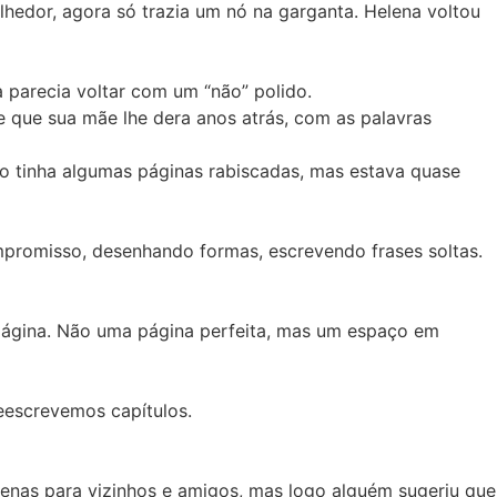
lhedor, agora só trazia um nó na garganta. Helena voltou
a parecia voltar com um “não” polido.
 que sua mãe lhe dera anos atrás, com as palavras
no tinha algumas páginas rabiscadas, mas estava quase
mpromisso, desenhando formas, escrevendo frases soltas.
 página. Não uma página perfeita, mas um espaço em
reescrevemos capítulos.
penas para vizinhos e amigos, mas logo alguém sugeriu que