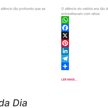
 silêncio tão profundo que se
O silêncio do velório era tã
entreolhavam com olhos
WhatsApp
Facebook
X
Pinterest
LinkedIn
Telegram
Share
LER MAIS...
da Dia