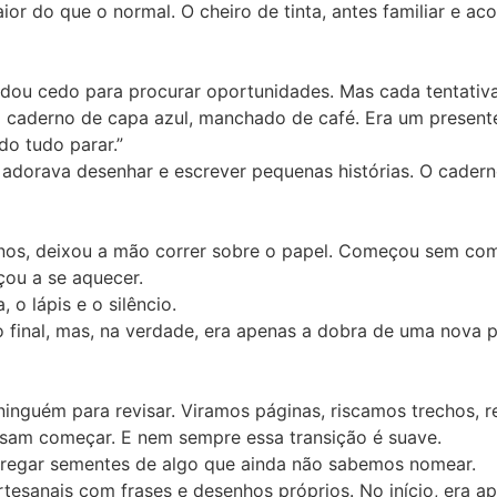
 do que o normal. O cheiro de tinta, antes familiar e aco
ordou cedo para procurar oportunidades. Mas cada tentativ
 caderno de capa azul, manchado de café. Era um presente
do tudo parar.”
, adorava desenhar e escrever pequenas histórias. O cader
 anos, deixou a mão correr sobre o papel. Começou sem co
ou a se aquecer.
 o lápis e o silêncio.
o final, mas, na verdade, era apenas a dobra de uma nova
ninguém para revisar. Viramos páginas, riscamos trechos, 
ssam começar. E nem sempre essa transição é suave.
rregar sementes de algo que ainda não sabemos nomear.
tesanais com frases e desenhos próprios. No início, era a