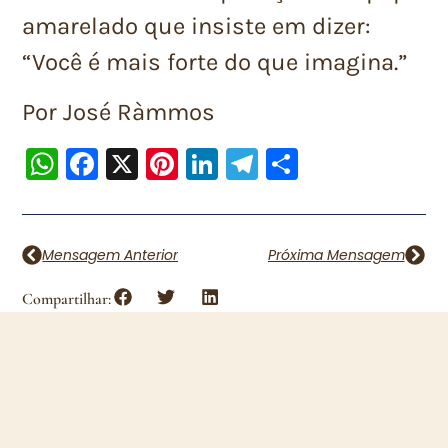
amarelado que insiste em dizer:
“Você é mais forte do que imagina.”
Por José Ràmmos
WhatsApp
Facebook
X
Pinterest
LinkedIn
Telegram
Share
Mensagem Anterior
Próxima Mensagem
Compartilhar: