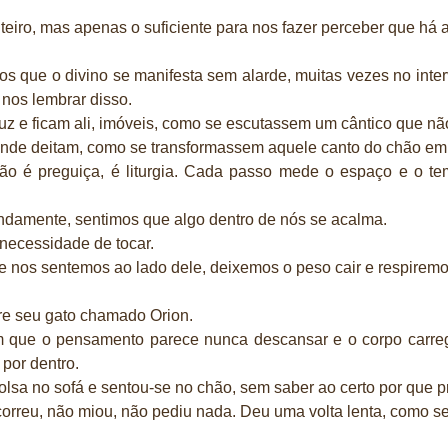
eiro, mas apenas o suficiente para nos fazer perceber que há a
s que o divino se manifesta sem alarde, muitas vezes no inter
 nos lembrar disso.
luz e ficam ali, imóveis, como se escutassem um cântico que n
nde deitam, como se transformassem aquele canto do chão em a
 é preguiça, é liturgia. Cada passo mede o espaço e o te
ndamente, sentimos que algo dentro de nós se acalma.
 necessidade de tocar.
e nos sentemos ao lado dele, deixemos o peso cair e respirem
re seu gato chamado Orion.
 que o pensamento parece nunca descansar e o corpo carr
 por dentro.
lsa no sofá e sentou-se no chão, sem saber ao certo por que p
orreu, não miou, não pediu nada. Deu uma volta lenta, como se