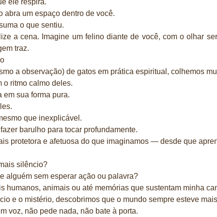
e ele respira.
do abra um espaço dentro de você.
esuma o que sentiu.
ize a cena. Imagine um felino diante de você, com o olhar s
gem traz.
no
smo a observação) de gatos em prática espiritual, colhemos mu
 o ritmo calmo deles.
a em sua forma pura.
les.
mesmo que inexplicável.
fazer barulho para tocar profundamente.
mais protetora e afetuosa do que imaginamos — desde que apre
mais silêncio?
de alguém sem esperar ação ou palavra?
eis humanos, animais ou até memórias que sustentam minha c
cio e o mistério, descobrimos que o mundo sempre esteve mais
em voz, não pede nada, não bate à porta.