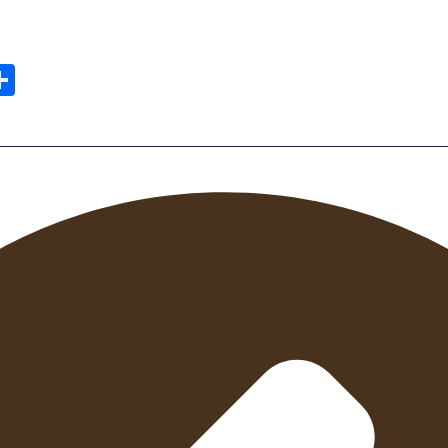
st
edIn
elegram
Share