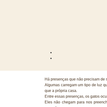
App
ook
st
n
Há presenças que não precisam de 
am
Algumas carregam um tipo de luz qu
que a própria casa.
Entre essas presenças, os gatos ocu
Eles não chegam para nos preench