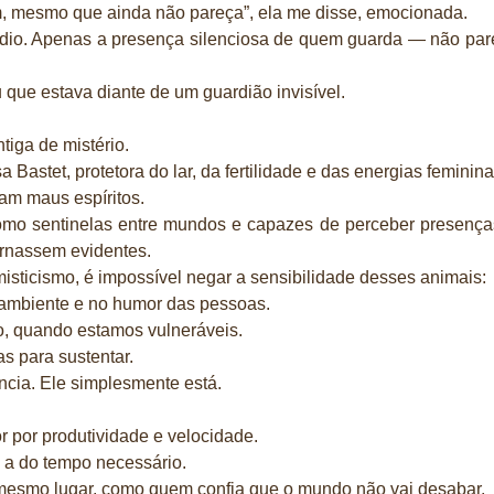
em, mesmo que ainda não pareça”, ela me disse, emocionada.
dio. Apenas a presença silenciosa de quem guarda — não par
ue estava diante de um guardião invisível.
iga de mistério.
 Bastet, protetora do lar, da fertilidade e das energias feminina
am maus espíritos.
como sentinelas entre mundos e capazes de perceber presenç
ornassem evidentes.
sticismo, é impossível negar a sensibilidade desses animais:
 ambiente e no humor das pessoas.
, quando estamos vulneráveis.
s para sustentar.
cia. Ele simplesmente está.
por produtividade e velocidade.
 a do tempo necessário.
mesmo lugar, como quem confia que o mundo não vai desabar.