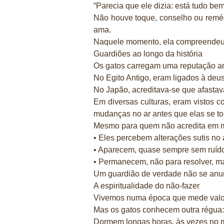
“Parecia que ele dizia: está tudo b
Não houve toque, conselho ou remé
ama.
Naquele momento, ela compreendeu q
Guardiões ao longo da história
Os gatos carregam uma reputação ant
No Egito Antigo, eram ligados à deusa
No Japão, acreditava-se que afastav
Em diversas culturas, eram vistos 
mudanças no ar antes que elas se t
Mesmo para quem não acredita em mi
• Eles percebem alterações sutis no
• Aparecem, quase sempre sem ruído
• Permanecem, não para resolver, ma
Um guardião de verdade não se anun
A espiritualidade do não-fazer
Vivemos numa época que mede valor 
Mas os gatos conhecem outra régua:
Dormem longas horas, às vezes no 