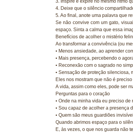
3. Inspire e expire no mesmo ritmo qu
4. Deixe que o silêncio compartilha
5. Ao final, anote uma palavra que r
Se não convive com um gato, visual
espaço. Sinta a calma que essa ima
Benefícios de acolher o mistério feli
Ao transformar a convivência (ou me
• Menos ansiedade, ao aprender com
• Mais presença, percebendo o agor
• Reconexão com o sagrado no simp
• Sensação de proteção silenciosa, 
Eles nos mostram que não é preciso 
A vida, assim como eles, pode ser 
Perguntas para o coração
• Onde na minha vida eu preciso de 
• Sou capaz de acolher a presença 
• Quem são meus guardiões invisív
Quando abrimos espaço para o silên
E, às vezes, o que nos guarda não t