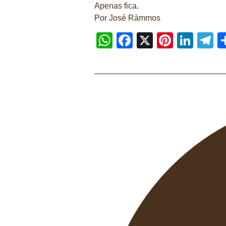
Apenas fica.
Por José Ràmmos
WhatsApp
Facebook
X
Pintere
Link
T