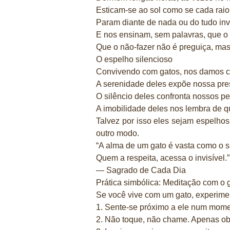
Esticam-se ao sol como se cada raio
Param diante de nada ou do tudo in
E nos ensinam, sem palavras, que o
Que o não-fazer não é preguiça, mas
O espelho silencioso
Convivendo com gatos, nos damos c
A serenidade deles expõe nossa pre
O silêncio deles confronta nossos 
A imobilidade deles nos lembra de qu
Talvez por isso eles sejam espelhos
outro modo.
“A alma de um gato é vasta como o si
Quem a respeita, acessa o invisível.”
— Sagrado de Cada Dia
Prática simbólica: Meditação com o 
Se você vive com um gato, experimen
1. Sente-se próximo a ele num momen
2. Não toque, não chame. Apenas ob