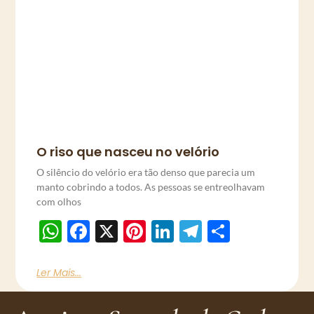
O riso que nasceu no velório
O silêncio do velório era tão denso que parecia um
manto cobrindo a todos. As pessoas se entreolhavam
com olhos
WhatsApp
Facebook
X
Pinterest
LinkedIn
Telegram
Share
Ler Mais...