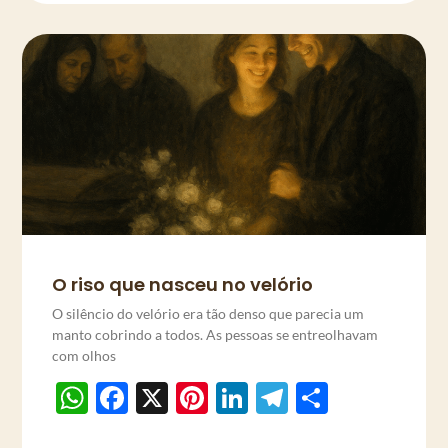
O riso que nasceu no velório
O silêncio do velório era tão denso que parecia um
manto cobrindo a todos. As pessoas se entreolhavam
com olhos
WhatsApp
Facebook
X
Pinterest
LinkedIn
Telegram
Share